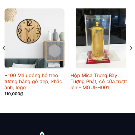
+100 Mẫu đồng hồ treo
Hộp Mica Trưng Bày
tường bằng gỗ đẹp, khắc
Tượng Phật, có cửa trượt
ảnh, logo
lên – MGUI-H001
110,000
₫