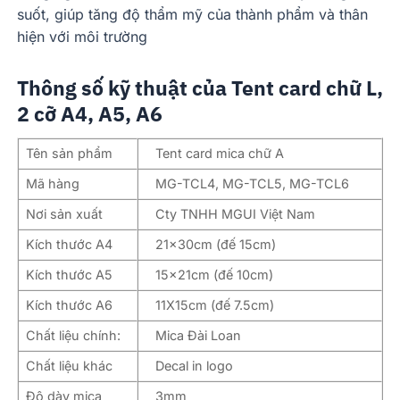
suốt, giúp tăng độ thẩm mỹ của thành phẩm và thân
hiện với môi trường
Thông số kỹ thuật của Tent card chữ L,
2 cỡ A4, A5, A6
Tên sản phẩm
Tent card mica chữ A
Mã hàng
MG-TCL4, MG-TCL5, MG-TCL6
Nơi sản xuất
Cty TNHH MGUI Việt Nam
Kích thước A4
21x30cm (đế 15cm)
Kích thước A5
15x21cm (đế 10cm)
Kích thước A6
11X15cm (đế 7.5cm)
Chất liệu chính:
Mica Đài Loan
Chất liệu khác
Decal in logo
Độ dày mica
3mm