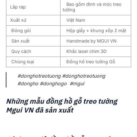
Bao gồm đinh và móc treo
Lắp ráp
tường
Xuất xứ
Việt Nam
Đóng gói
Hộp giấy + khung xốp 2 mặt
Sản xuất
Handmade by MGUI VN
Quy cách
Khắc laser chìm 3D
Chủng loại
Đồng hồ treo tường Gỗ
#donghotreotuong #donghotreotuong
#dongho #donghogo #mgui
Những mẫu đồng hồ gỗ treo tường
Mgui VN đã sản xuất