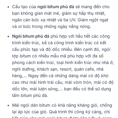
Cấu tạo của
ngói bitum phủ đá
sẽ mang đến cho
bạn không gian mát mẻ, giảm sự hấp thụ nhiệt,
ngăn cản bức xạ nhiệt và tia UV. Giảm ngột ngạt
và oi bức trong những ngày nắng nóng.
Ngói bitum phủ đá
phù hợp với hầu hết các công
trình kiến trúc, kể cả công trình kiến trúc có kết
cấu phức tạp và độ dốc nhiều. Bên cạnh đó, ngói
lợp bitum có nhiều mẫu mã phù hợp với đa số
phong cách kiến trúc, loại hinh kiến trúc như nhà ở,
nghỉ dưỡng, khách sạn, resort, quán cafe, nhà
hàng,… Ngay đến cả những dáng mái có độ khó
cao như mái hình trái cầu, mái vòm tròn, mái có độ
dốc lớn, mái lượn sóng,… bạn đều có thể sử dụng
tấm bitum phủ đá.
Mái ngói dán bitum có khả năng kháng gió, chống
lại áp lực của gió. Quá trình thi công kỹ càng, chi