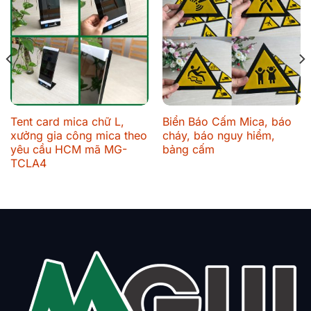
Tent card mica chữ L,
Biển Báo Cấm Mica, báo
xưởng gia công mica theo
cháy, báo nguy hiểm,
yêu cầu HCM mã MG-
bảng cấm
TCLA4