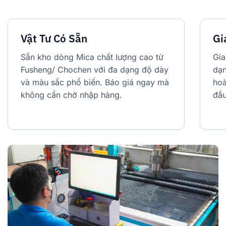
Vật Tư Có Sẵn
Gi
Sẵn kho dòng Mica chất lượng cao từ
Gia
Fusheng/ Chochen với đa dạng độ dày
dạn
và màu sắc phổ biến. Báo giá ngay mà
hoà
không cần chờ nhập hàng.
đầu