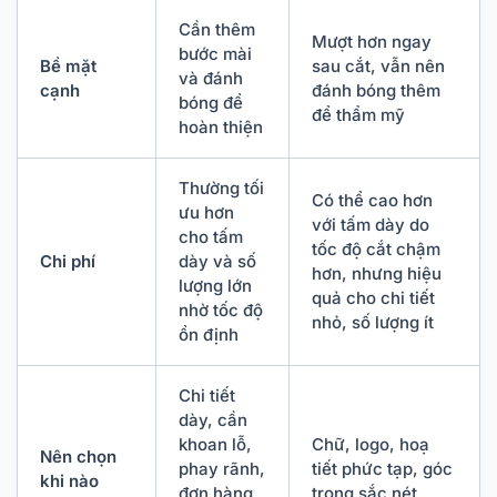
Cần thêm
Mượt hơn ngay
bước mài
Bề mặt
sau cắt, vẫn nên
và đánh
cạnh
đánh bóng thêm
bóng để
để thẩm mỹ
hoàn thiện
Thường tối
Có thể cao hơn
ưu hơn
với tấm dày do
cho tấm
tốc độ cắt chậm
Chi phí
dày và số
hơn, nhưng hiệu
lượng lớn
quả cho chi tiết
nhờ tốc độ
nhỏ, số lượng ít
ổn định
Chi tiết
dày, cần
khoan lỗ,
Chữ, logo, hoạ
Nên chọn
phay rãnh,
tiết phức tạp, góc
khi nào
đơn hàng
trong sắc nét