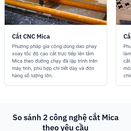
Cắt CNC Mica
Cắ
Phương pháp gia công dùng dao phay
Phư
xoay tốc độ cao cắt trực tiếp lên tấm
làm
Mica theo đường chạy đã lập trình trên
cắt
máy tính, phù hợp chi tiết dày và đơn
mỏn
hàng số lượng lớn.
chí
So sánh 2 công nghệ cắt Mica
theo yêu cầu