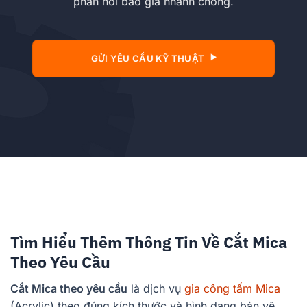
phản hồi báo giá nhanh chóng.
GỬI YÊU CẦU KỸ THUẬT
Tìm Hiểu Thêm Thông Tin Về Cắt Mica
Theo Yêu Cầu
Cắt Mica theo yêu cầu
là dịch vụ
gia công tấm Mica
(Acrylic) theo đúng kích thước và hình dạng bản vẽ