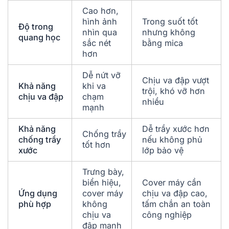
Cao hơn,
hình ảnh
Trong suốt tốt
Độ trong
nhìn qua
nhưng không
quang học
sắc nét
bằng mica
hơn
Dễ nứt vỡ
Chịu va đập vượt
Khả năng
khi va
trội, khó vỡ hơn
chịu va đập
chạm
nhiều
mạnh
Khả năng
Dễ trầy xước hơn
Chống trầy
chống trầy
nếu không phủ
tốt hơn
xước
lớp bảo vệ
Trưng bày,
biển hiệu,
Cover máy cần
Ứng dụng
cover máy
chịu va đập cao,
phù hợp
không
tấm chắn an toàn
chịu va
công nghiệp
đập mạnh