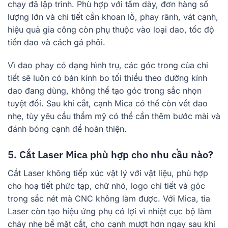
chạy đã lập trình. Phù hợp với tấm dày, đơn hàng số
lượng lớn và chi tiết cần khoan lỗ, phay rãnh, vát cạnh,
hiệu quả gia công còn phụ thuộc vào loại dao, tốc độ
tiến dao và cách gá phôi.
Vì dao phay có dạng hình trụ, các góc trong của chi
tiết sẽ luôn có bán kính bo tối thiểu theo đường kính
dao đang dùng, không thể tạo góc trong sắc nhọn
tuyệt đối. Sau khi cắt, cạnh Mica có thể còn vết dao
nhẹ, tùy yêu cầu thẩm mỹ có thể cần thêm bước mài và
đánh bóng cạnh để hoàn thiện.
5. Cắt Laser Mica phù hợp cho nhu cầu nào?
Cắt Laser không tiếp xúc vật lý với vật liệu, phù hợp
cho hoạ tiết phức tạp, chữ nhỏ, logo chi tiết và góc
trong sắc nét mà CNC không làm được. Với Mica, tia
Laser còn tạo hiệu ứng phụ có lợi vì nhiệt cục bộ làm
chảy nhẹ bề mặt cắt, cho cạnh mượt hơn ngay sau khi