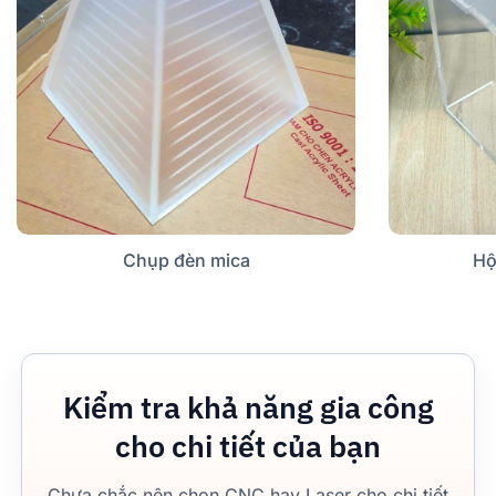
Chụp đèn mica
Hộ
Kiểm tra khả năng gia công
cho chi tiết của bạn
Chưa chắc nên chọn CNC hay Laser cho chi tiết