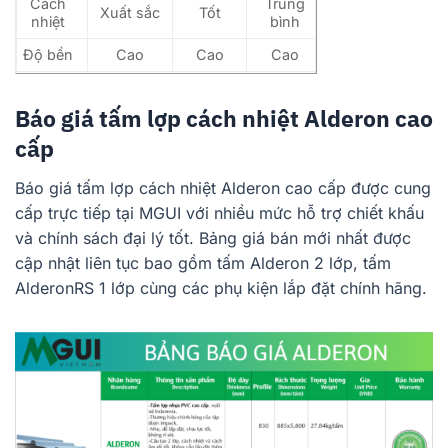
Cách
Trung
Xuất sắc
Tốt
nhiệt
bình
Độ bền
Cao
Cao
Cao
Trọng
Nhẹ
Nặng
Nặng
lượng
Báo giá tấm lợp cách nhiệt Alderon cao
Trung
cấp
Giá cả
Cao hơn
Cao
bình
Báo giá tấm lợp cách nhiệt Alderon cao cấp được cung
Tuổi thọ
Cao
Cao
Cao
cấp trực tiếp tại MGUI với nhiều mức hỗ trợ chiết khấu
và chính sách đại lý tốt. Bảng giá bán mới nhất được
cập nhật liên tục bao gồm tấm Alderon 2 lớp, tấm
AlderonRS 1 lớp cùng các phụ kiện lắp đặt chính hãng.