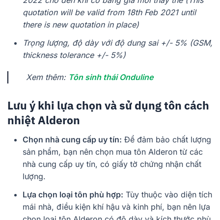
2022 cho đến khi có bảng giá mới thay thế (
This
quotation will be valid from 18th Feb 2021 until
there is new quotation in place)
Trọng lượng, độ dày với độ dung sai +/- 5% (
GSM,
thickness tolerance +/- 5%)
Xem thêm:
Tôn sinh thái Onduline
Lưu ý khi lựa chọn và sử dụng tôn cách
nhiệt Alderon
Chọn nhà cung cấp uy tín:
Để đảm bảo chất lượng
sản phẩm, bạn nên chọn mua tôn Alderon từ các
nhà cung cấp uy tín, có giấy tờ chứng nhận chất
lượng.
Lựa chọn loại tôn phù hợp:
Tùy thuộc vào diện tích
mái nhà, điều kiện khí hậu và kinh phí, bạn nên lựa
chọn loại tôn Alderon có độ dày và kích thước phù