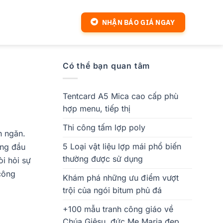
NHẬN BÁO GIÁ NGAY
Có thể bạn quan tâm
Tentcard A5 Mica cao cấp phù
hợp menu, tiếp thị
Thi công tấm lợp poly
h ngăn.
5 Loại vật liệu lợp mái phổ biến
àng đầu
thường được sử dụng
òi hỏi sự
công
Khám phá những ưu điểm vượt
trội của ngói bitum phủ đá
+100 mẫu tranh công giáo về
Chúa Giêsu, đức Mẹ Maria đẹp