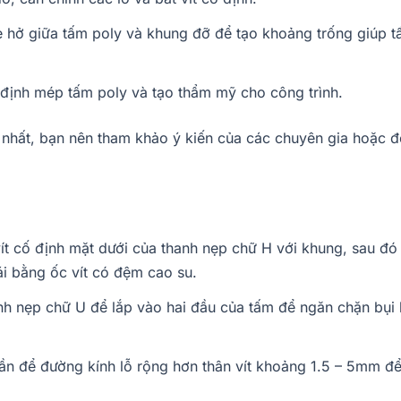
 hở giữa tấm poly và khung đỡ để tạo khoảng trống giúp t
ịnh mép tấm poly và tạo thẩm mỹ cho công trình.
nhất, bạn nên tham khảo ý kiến của các chuyên gia hoặc đơ
t cố định mặt dưới của thanh nẹp chữ H với khung, sau đó 
i bằng ốc vít có đệm cao su.
h nẹp chữ U để lắp vào hai đầu của tấm để ngăn chặn bụi
 cần để đường kính lỗ rộng hơn thân vít khoảng 1.5 – 5mm đ