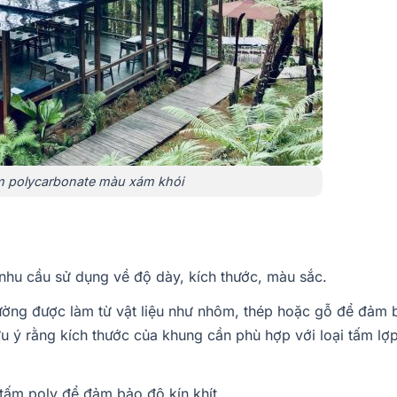
m polycarbonate màu xám khói
nhu cầu sử dụng về độ dày, kích thước, màu sắc.
ường được làm từ vật liệu như nhôm, thép hoặc gỗ để đảm 
ưu ý rằng kích thước của khung cần phù hợp với loại tấm lợ
tấm poly để đảm bảo độ kín khít.