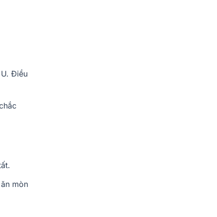
U. Điều
 chắc
ất.
i ăn mòn