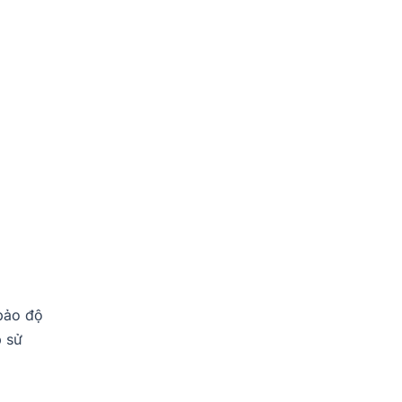
bảo độ
p sử