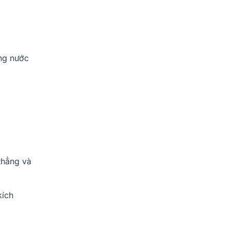
ọng nước
thẳng và
kích