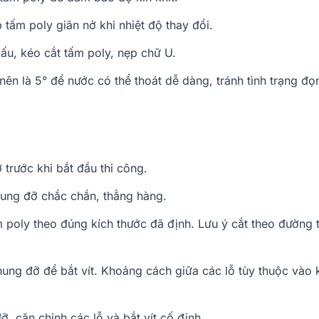
 tấm poly giãn nở khi nhiệt độ thay đổi.
u, kéo cắt tấm poly, nẹp chữ U.
 nên là 5° để nước có thể thoát dễ dàng, tránh tình trạng đ
rước khi bắt đầu thi công.
ung đỡ chắc chắn, thẳng hàng.
 poly theo đúng kích thước đã định. Lưu ý cắt theo đường 
ung đỡ để bắt vít. Khoảng cách giữa các lỗ tùy thuộc vào 
, căn chỉnh các lỗ và bắt vít cố định.