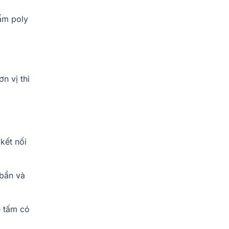
ấm poly
n vị thi
kết nối
 bẩn và
ể tấm có