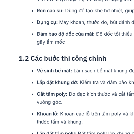
Ron cao su:
Dùng để tạo khe hở nhiệt, giúp
Dụng cụ:
Máy khoan, thước đo, bút đánh dấ
Đảm bảo độ dốc của mái
: Độ dốc tối thiểu
gây ẩm mốc
1.2 Các bước thi công chính
Vệ sinh bề mặt:
Làm sạch bề mặt khung đỡ t
Lắp đặt khung đỡ:
Kiểm tra và đảm bảo kh
Cắt tấm poly:
Đo đạc kích thước và cắt tấm
vuông góc.
Khoan lỗ:
Khoan các lỗ trên tấm poly và kh
thước tấm và khung.
Lắp đặt tấm poly:
Đặt tấm poly lên khung đỡ