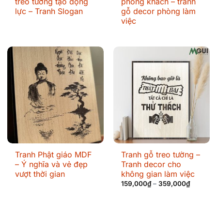
treo tường tạo động
phòng khách – tranh
lực – Tranh Slogan
gỗ decor phòng làm
việc
Tranh Phật giáo MDF
Tranh gỗ treo tường –
– Ý nghĩa và vẻ đẹp
Tranh decor cho
vượt thời gian
không gian làm việc
159,000
₫
–
359,000
₫