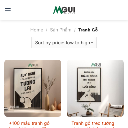
Skip
to
content
Home
/
Sản Phẩm
/
Tranh Gỗ
+100 mẫu tranh gỗ
Tranh gỗ treo tường